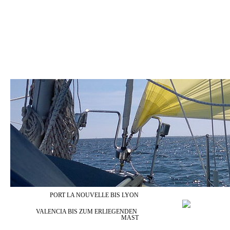
_/) H O M E (\_
_/) UNSER TRAUM (\_
_/) DIE WEGGEFÄHRTEN 
_/) BILDERGALERIE (\_
_/) PINNWAND (\_
_/) FLEISSIGE HEL
PORT LA NOUVELLE BIS LYON
VALENCIA BIS ZUM ERLIEGENDEN 
MAST