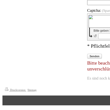
Captcha:
(Spa
Bitte geben
↺
* Pflichtfe
Senden
Bitte beach
unverschlüs
Es sind noch k
Druckversion
|
Sitemap
© Christoph Petzold