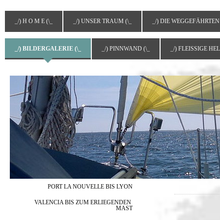
_/) H O M E (\_
_/) UNSER TRAUM (\_
_/) DIE WEGGEFÄHRTEN 
_/) BILDERGALERIE (\_
_/) PINNWAND (\_
_/) FLEISSIGE HEL
PORT LA NOUVELLE BIS LYON
VALENCIA BIS ZUM ERLIEGENDEN 
MAST