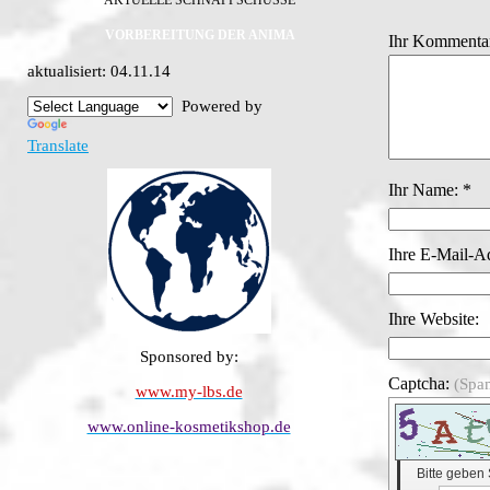
AKTUELLE SCHNAPPSCHÜSSE
VORBEREITUNG DER ANIMA
Ihr Kommentar
aktualisiert: 04.11.14
Powered by
Translate
Ihr Name: *
Ihre E-Mail-A
Ihre Website:
Sponsored by:
Captcha:
(Spa
www.my-lbs.de
www.online-kosmetikshop.de
Bitte geben