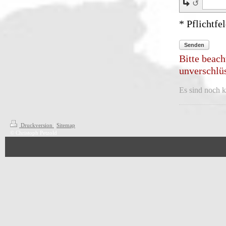
↺
* Pflichtfe
Senden
Bitte beach
unverschlüs
Es sind noch k
Druckversion
|
Sitemap
© Christoph Petzold