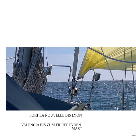
_/) H O M E (\_
_/) UNSER TRAUM (\_
_/) DIE WEGGEFÄHRTEN 
_/) BILDERGALERIE (\_
_/) PINNWAND (\_
_/) FLEISSIGE HEL
PORT LA NOUVELLE BIS LYON
VALENCIA BIS ZUM ERLIEGENDEN 
MAST