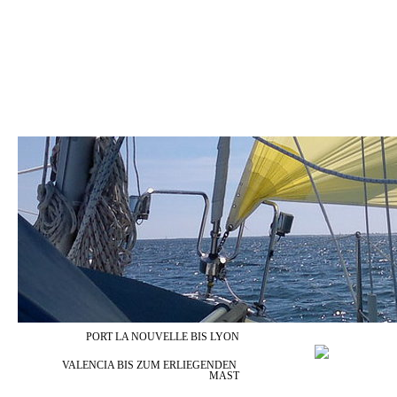
_/) H O M E (\_
_/) UNSER TRAUM (\_
_/) DIE WEGGEFÄHRTEN 
_/) BILDERGALERIE (\_
_/) PINNWAND (\_
_/) FLEISSIGE HEL
PORT LA NOUVELLE BIS LYON
VALENCIA BIS ZUM ERLIEGENDEN 
MAST